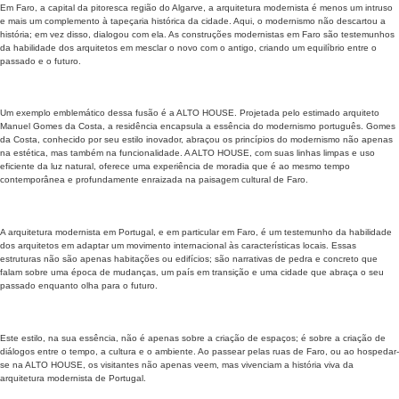
Em Faro, a capital da pitoresca região do Algarve, a arquitetura modernista é menos um intruso
e mais um complemento à tapeçaria histórica da cidade. Aqui, o modernismo não descartou a
história; em vez disso, dialogou com ela. As construções modernistas em Faro são testemunhos
da habilidade dos arquitetos em mesclar o novo com o antigo, criando um equilíbrio entre o
passado e o futuro.
Um exemplo emblemático dessa fusão é a ALTO HOUSE. Projetada pelo estimado arquiteto
Manuel Gomes da Costa, a residência encapsula a essência do modernismo português. Gomes
da Costa, conhecido por seu estilo inovador, abraçou os princípios do modernismo não apenas
na estética, mas também na funcionalidade. A ALTO HOUSE, com suas linhas limpas e uso
eficiente da luz natural, oferece uma experiência de moradia que é ao mesmo tempo
contemporânea e profundamente enraizada na paisagem cultural de Faro.
A arquitetura modernista em Portugal, e em particular em Faro, é um testemunho da habilidade
dos arquitetos em adaptar um movimento internacional às características locais. Essas
estruturas não são apenas habitações ou edifícios; são narrativas de pedra e concreto que
falam sobre uma época de mudanças, um país em transição e uma cidade que abraça o seu
passado enquanto olha para o futuro.
Este estilo, na sua essência, não é apenas sobre a criação de espaços; é sobre a criação de
diálogos entre o tempo, a cultura e o ambiente. Ao passear pelas ruas de Faro, ou ao hospedar-
se na ALTO HOUSE, os visitantes não apenas veem, mas vivenciam a história viva da
arquitetura modernista de Portugal.